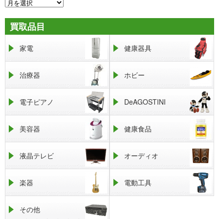
買取品目
家電
健康器具
治療器
ホビー
電子ピアノ
DeAGOSTINI
美容器
健康食品
液晶テレビ
オーディオ
楽器
電動工具
その他