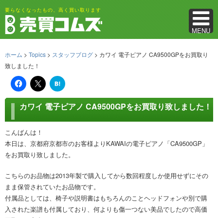
要らなくなったもの、高く買い取ります
MENU
ホーム
>
Topics
>
スタッフブログ
> カワイ 電子ピアノ CA9500GPをお買取り
致しました！
は
て
な
ブ
カワイ 電子ピアノ CA9500GPをお買取り致しました！
ッ
ク
マ
ー
こんばんは！
ク
本日は、京都府京都市のお客様よりKAWAIの電子ピアノ「CA9500GP」
をお買取り致しました。
こちらのお品物は2013年製で購入してから数回程度しか使用せずにその
まま保管されていたお品物です。
付属品としては、椅子や説明書はもちろんのことヘッドフォンや別で購
入された楽譜も付属しており、何よりも傷一つない美品でしたので高価