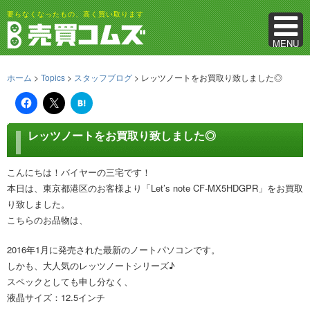
要らなくなったもの、高く買い取ります
MENU
ホーム
>
Topics
>
スタッフブログ
> レッツノートをお買取り致しました◎
は
て
な
ブ
レッツノートをお買取り致しました◎
ッ
ク
マ
ー
こんにちは！バイヤーの三宅です！
ク
本日は、東京都港区のお客様より「Let’s note CF-MX5HDGPR」をお買取
り致しました。
こちらのお品物は、
2016年1月に発売された最新のノートパソコンです。
しかも、大人気のレッツノートシリーズ♪
スペックとしても申し分なく、
液晶サイズ：12.5インチ