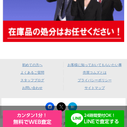
初めての方へ
お客様に知っておいてもらいたい事
よくあるご質問
売買コムズとは
スタッフブログ
プライバシーポリシー
お問い合わせ
サイトマップ
は
て
な
ブ
ッ
売買コムズ 〒660-0085 兵庫県尼崎市元浜町4-88
ク