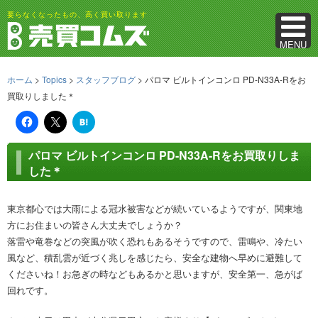
要らなくなったもの、高く買い取ります
MENU
ホーム
>
Topics
>
スタッフブログ
> パロマ ビルトインコンロ PD-N33A-Rをお
買取りしました＊
は
て
な
ブ
パロマ ビルトインコンロ PD-N33A-Rをお買取りしま
ッ
ク
した＊
マ
ー
ク
東京都心では大雨による冠水被害などが続いているようですが、関東地
方にお住まいの皆さん大丈夫でしょうか？
落雷や竜巻などの突風が吹く恐れもあるそうですので、雷鳴や、冷たい
風など、積乱雲が近づく兆しを感じたら、安全な建物へ早めに避難して
くださいね！お急ぎの時などもあるかと思いますが、安全第一、急がば
回れです。