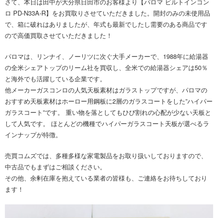
さて、本日は田中が大分県日田市のお客様より【パロマ ビルトインコン
ロ PD-N33A-R】をお買取りさせていただきました。開封のみの未使用品
で、箱に破れはありましたが、年式も最新でしたし需要のある商品です
ので高価買取させていただきました！
パロマは、リンナイ、ノーリツに次ぐ大手メーカーで、1988年に給湯器
の全米シェアトップのリーム社を買収し、全米での給湯器シェアは50％
と海外でも活躍している企業です。
他メーカーガスコンロの人気天板素材はガラストップですが、パロマの
おすすめ天板素材はホーロー用鋼板に2層のガラスコートをした”ハイパー
ガラスコート”です。 重い物を落としてもひび割れの心配が少ない天板と
して人気です。 ほとんどの機種でハイパーガラスコート天板が選べるラ
インナップが特徴。
売買コムズでは、多種多様な家電製品をお取り扱いしておりますので、
中古品でもまずはご相談ください。
その他、余剰在庫を抱えている業者の皆様も、ご連絡をお待ちしており
ます！