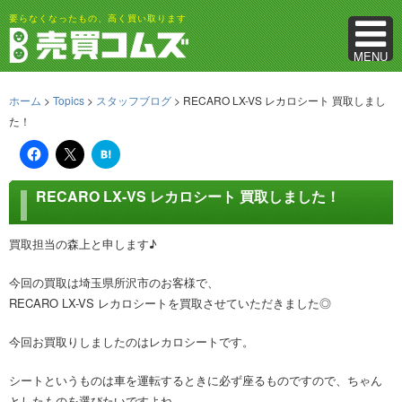
要らなくなったもの、高く買い取ります
MENU
ホーム
>
Topics
>
スタッフブログ
> RECARO LX-VS レカロシート 買取しまし
た！
は
て
な
ブ
RECARO LX-VS レカロシート 買取しました！
ッ
ク
マ
ー
買取担当の森上と申します♪
ク
今回の買取は埼玉県所沢市のお客様で、
RECARO LX-VS レカロシートを買取させていただきました◎
今回お買取りしましたのはレカロシートです。
シートというものは車を運転するときに必ず座るものですので、ちゃん
としたものを選びたいですよね。