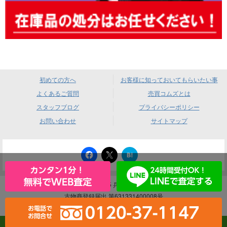
初めての方へ
お客様に知っておいてもらいたい事
よくあるご質問
売買コムズとは
スタッフブログ
プライバシーポリシー
お問い合わせ
サイトマップ
は
て
な
ブ
ッ
売買コムズ 〒660-0085 兵庫県尼崎市元浜町4-88
ク
マ
古物商登録届出 第631331400008号
ー
ク
｜ 酒類販売業免許 尼法第383号
Copyright © 2013-2026 byebyecoms all rights reserved.