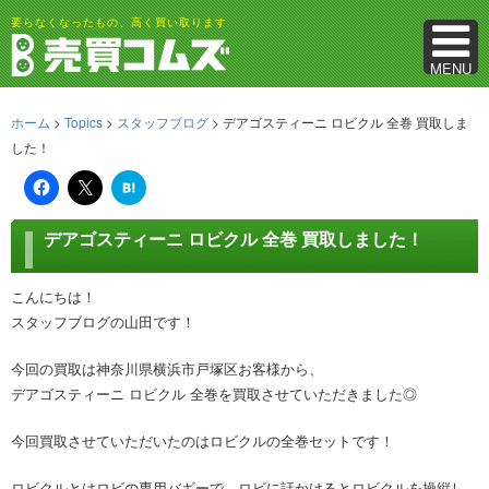
要らなくなったもの、高く買い取ります
MENU
ホーム
>
Topics
>
スタッフブログ
> デアゴスティーニ ロビクル 全巻 買取しま
した！
は
て
な
ブ
デアゴスティーニ ロビクル 全巻 買取しました！
ッ
ク
マ
ー
こんにちは！
ク
スタッフブログの山田です！
今回の買取は神奈川県横浜市戸塚区お客様から、
デアゴスティーニ ロビクル 全巻を買取させていただきました◎
今回買取させていただいたのはロビクルの全巻セットです！
ロビクルとはロビの専用バギーで、ロビに話かけるとロビクルを操縦し