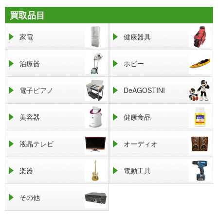
買取品目
家電
健康器具
治療器
ホビー
電子ピアノ
DeAGOSTINI
美容器
健康食品
液晶テレビ
オーディオ
楽器
電動工具
その他