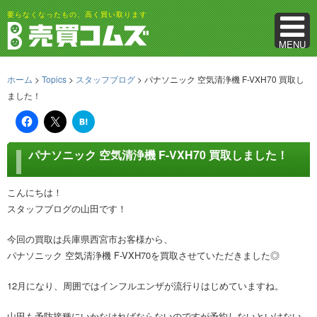
要らなくなったもの、高く買い取ります
MENU
ホーム
>
Topics
>
スタッフブログ
> パナソニック 空気清浄機 F-VXH70 買取し
ました！
は
て
な
ブ
パナソニック 空気清浄機 F-VXH70 買取しました！
ッ
ク
マ
ー
こんにちは！
ク
スタッフブログの山田です！
今回の買取は兵庫県西宮市お客様から、
パナソニック 空気清浄機 F-VXH70を買取させていただきました◎
12月になり、周囲ではインフルエンザが流行りはじめていますね。
山田も予防接種にいかなければならないのですが予約しないといけない