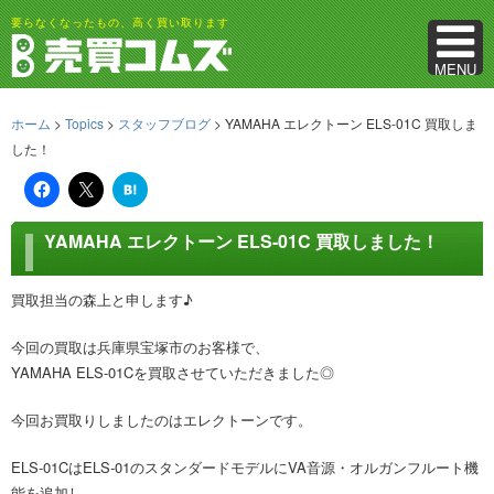
要らなくなったもの、高く買い取ります
MENU
ホーム
>
Topics
>
スタッフブログ
> YAMAHA エレクトーン ELS-01C 買取しま
した！
は
て
な
ブ
YAMAHA エレクトーン ELS-01C 買取しました！
ッ
ク
マ
ー
買取担当の森上と申します♪
ク
今回の買取は兵庫県宝塚市のお客様で、
YAMAHA ELS-01Cを買取させていただきました◎
今回お買取りしましたのはエレクトーンです。
ELS-01CはELS-01のスタンダードモデルにVA音源・オルガンフルート機
能を追加し、