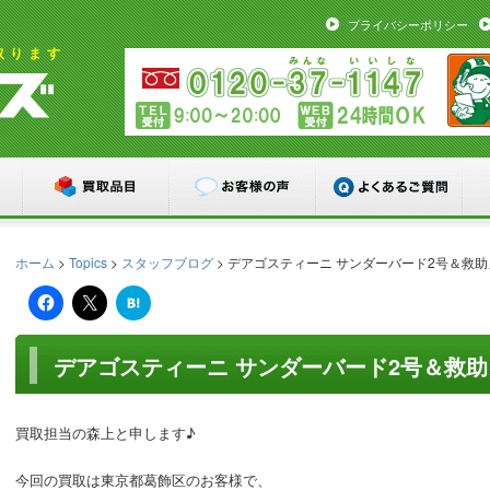
プライバシーポリシー
取ります
ホーム
>
Topics
>
スタッフブログ
> デアゴスティーニ サンダーバード2号＆救助
は
て
な
ブ
ッ
デアゴスティーニ サンダーバード2号＆救助
ク
マ
ー
ク
買取担当の森上と申します♪
今回の買取は東京都葛飾区のお客様で、