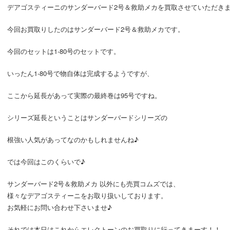
デアゴスティーニのサンダーバード2号＆救助メカを買取させていただき
今回お買取りしたのはサンダーバード2号＆救助メカです。
今回のセットは1-80号のセットです。
いったん1-80号で物自体は完成するようですが、
ここから延長があって実際の最終巻は95号ですね。
シリーズ延長ということはサンダーバードシリーズの
根強い人気があってなのかもしれませんね♪
では今回はこのくらいで♪
サンダーバード2号＆救助メカ 以外にも売買コムズでは、
様々なデアゴスティーニをお取り扱いしております。
お気軽にお問い合わせ下さいませ♪
それでは本日はこれからエレクトーンのお買取りに行ってきまーす！！