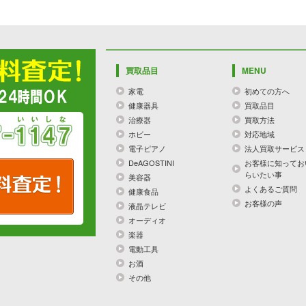
買取品目
MENU
家電
初めての方へ
健康器具
買取品目
治療器
買取方法
ホビー
対応地域
電子ピアノ
法人買取サービス
DeAGOSTINI
お客様に知ってお
らいたい事
美容器
よくあるご質問
健康食品
お客様の声
液晶テレビ
オーディオ
楽器
電動工具
お酒
その他