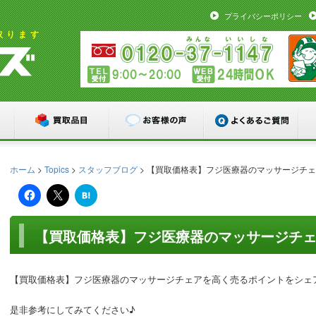
プライバシーポリシー
取ります
ホーム
>
Topics
>
スタッフブログ
> 【買取価格表】フジ医療器のマッサージチ
は
て
な
ブ
ッ
【買取価格表】フジ医療器のマッサージチ
ク
マ
ー
ク
【買取価格表】フジ医療器のマッサージチェアを高く売るポイントをシェ
是非参考にしてみてください♪