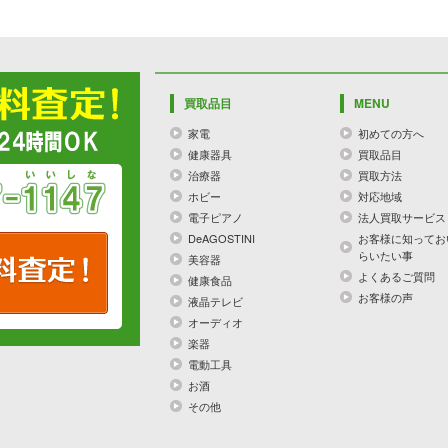
買取品目
MENU
家電
初めての方へ
健康器具
買取品目
治療器
買取方法
ホビー
対応地域
電子ピアノ
法人買取サービス
DeAGOSTINI
お客様に知ってお
らいたい事
美容器
よくあるご質問
健康食品
お客様の声
液晶テレビ
オーディオ
楽器
電動工具
お酒
その他