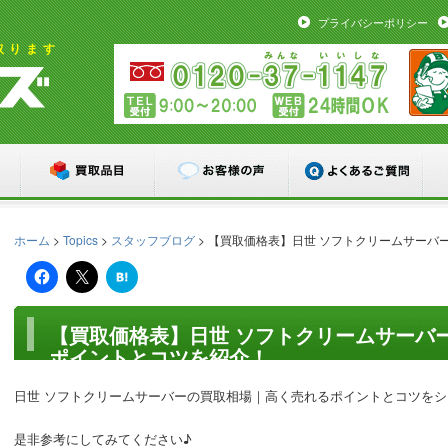
プライバシーポリシー
取ります
ホーム
>
Topics
>
スタッフブログ
> 【買取価格表】日世 ソフトクリームサー
は
て
な
ブ
ッ
【買取価格表】日世 ソフトクリームサーバ
ク
ポイントとコツを紹介！
マ
ー
ク
日世 ソフトクリームサーバーの買取相場｜高く売れるポイントとコツを
是非参考にしてみてください♪