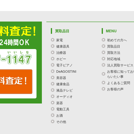
買取品目
MENU
家電
初めての方へ
健康器具
買取品目
治療器
買取方法
ホビー
対応地域
電子ピアノ
法人買取サービス
DeAGOSTINI
お客様に知ってお
らいたい事
美容器
よくあるご質問
健康食品
お客様の声
液晶テレビ
オーディオ
楽器
電動工具
お酒
その他