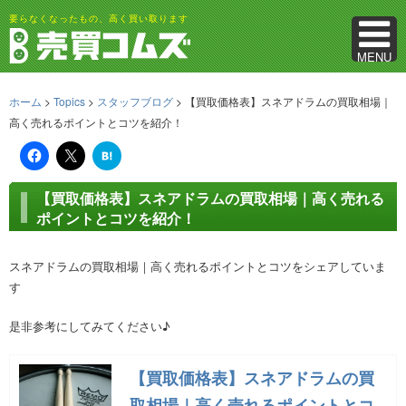
要らなくなったもの、高く買い取ります
MENU
ホーム
>
Topics
>
スタッフブログ
> 【買取価格表】スネアドラムの買取相場｜
高く売れるポイントとコツを紹介！
は
て
な
ブ
【買取価格表】スネアドラムの買取相場｜高く売れる
ッ
ク
ポイントとコツを紹介！
マ
ー
ク
スネアドラムの買取相場｜高く売れるポイントとコツをシェアしていま
す
是非参考にしてみてください♪
【買取価格表】スネアドラムの買
取相場｜高く売れるポイントとコ