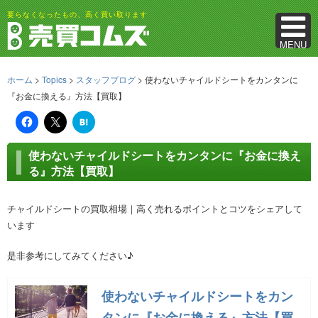
要らなくなったもの、高く買い取ります
MENU
ホーム
>
Topics
>
スタッフブログ
> 使わないチャイルドシートをカンタンに
『お金に換える』方法【買取】
は
て
な
ブ
使わないチャイルドシートをカンタンに『お金に換え
ッ
ク
る』方法【買取】
マ
ー
ク
チャイルドシートの買取相場｜高く売れるポイントとコツをシェアして
います
是非参考にしてみてください♪
使わないチャイルドシートをカン
タンに『お金に換える』方法【買