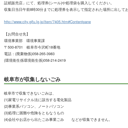
証紙販売店」にて、処理券(シール)や処理袋を購入してください。
収集日当日午前8時30分までに処理券を表示して指定された場所に出して
http://www.city.gifu.lg.jp/item/7405.htm#Contentpane
【お問合せ先】
環境事業部 環境事業課
〒500-8701 岐阜市今沢町18番地
電話：(
廃棄物係)
058-265-3983
(
環境衛生係
環境衛生係)
058-214-2419
岐阜市が収集しないごみ
岐阜市で収集できないごみは、
(1)家電リサイクル法に該当する電化製品
(2)事業系パソコン、ノートパソコン
(3)処理に困難や危険をともなうもの
(4)会社やお店から出たごみ事業ごみ などが収集できません。