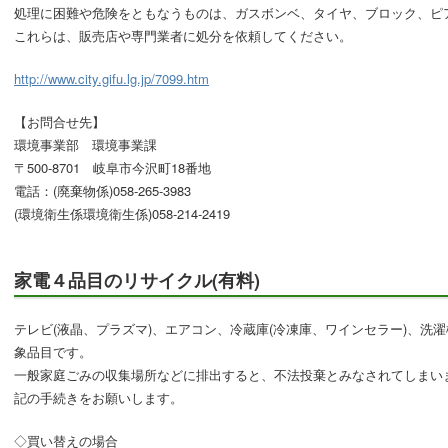
処理に困難や危険をともなうものは、ガスボンベ、タイヤ、ブロック、ピ
これらは、販売店や専門業者に処分を依頼してください。
http://www.city.gifu.lg.jp/7099.htm
【お問合せ先】
環境事業部 環境事業課
〒500-8701 岐阜市今沢町18番地
電話：(
廃棄物係)
058-265-3983
(
環境衛生係
環境衛生係)
058-214-2419
家電４品目のリサイクル(有料)
テレビ(液晶、プラズマ)、エアコン、冷蔵庫(冷凍庫、ワインセラー)、洗濯
象品目です。
一般家庭ごみの収集場所などに排出すると、不法投棄とみなされてしまい
記の手続きをお願いします。
◇買い替えの場合