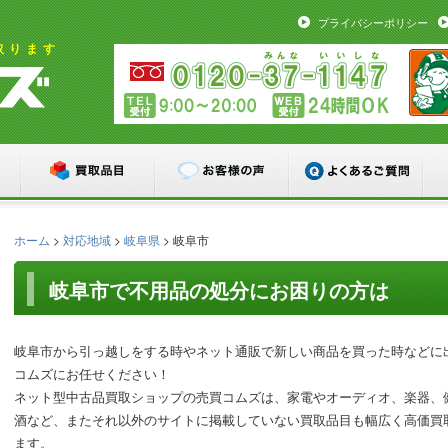
プライバシーポリシー
取ります
ホーム
>
対応地域
>
岐阜県
> 岐阜市
岐阜市で不用品の処分にお困りの方は
岐阜市から引っ越しをする時やネット通販で新しい商品を買った時などに
コムズにお任せください！
ネット型中古品買取ショップの売買コムズは、家電やオーディオ、楽器、
酒など、またそれ以外のサイトに掲載していない買取品目も幅広く高価買
ます。