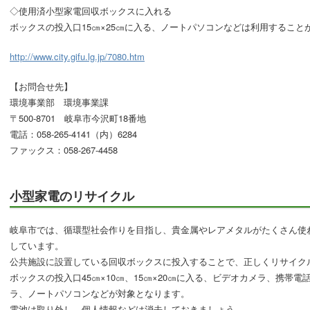
◇使用済小型家電回収ボックスに入れる
ボックスの投入口15㎝×25㎝に入る、ノートパソコンなどは利用すること
http://www.city.gifu.lg.jp/7080.htm
【お問合せ先】
環境事業部 環境事業課
〒500-8701 岐阜市今沢町18番地
電話：058-265-4141（内）6284
ファックス：058-267-4458
小型家電のリサイクル
岐阜市では、循環型社会作りを目指し、貴金属やレアメタルがたくさん使
しています。
公共施設に設置している回収ボックスに投入することで、正しくリサイク
ボックスの投入口45㎝×10㎝、15㎝×20㎝に入る、ビデオカメラ、携帯
ラ、ノートパソコンなどが対象となります。
電池は取り外し、個人情報などは消去しておきましょう。