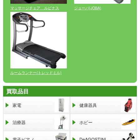
マッサージチェア ルピナス
ジョーバ(JOBA)
ルームランナー(トレッドミル)
買取品目
家電
健康器具
治療器
ホビー
電子ピアノ
DeAGOSTINI