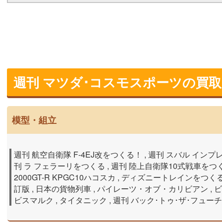
週刊 マツダ･コスモスポーツの買
模型・組立
週刊 航空自衛隊 F-4EJ改をつくる！ , 週刊 スバル インプレ
刊 ラ フェラーリをつくる , 週刊 陸上自衛隊10式戦車をつくる
2000GT-R KPGC10ハコスカ , ディズニートレインをつくる , 
訂版 , 日本の貨物列車 , パイレーツ・オブ・カリビアン , ビ
ビスマルク , タイタニック , 週刊 バック･トゥ･ザ･フュー