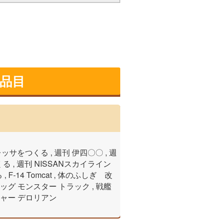
取品目
ッサをつくる , 週刊 伊四〇〇 , 週
 , 週刊 NISSANスカイライン
F-14 Tomcat , 体のふしぎ 改
ッグ モンスター トラック , 戦艦
チャー デロリアン