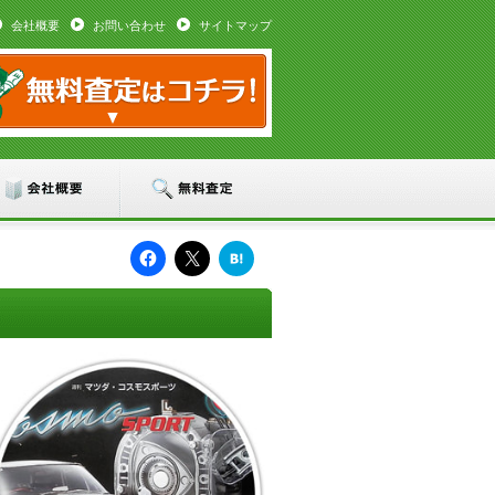
会社概要
お問い合わせ
サイトマップ
は
て
な
ブ
ッ
ク
マ
ー
ク