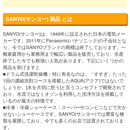
SANYO(サンヨー) 製品 とは
SANYO(サンヨー)は、1949年に設立された日本の電気メー
カーです。2011年にPanasonic(パナソニック)の子会社とな
り、今ではSANYOブランドの商標は終了しております。一
般家庭用から業務用まで幅広い製品を販売しており、生産
終了した今でも根強い人気があります。下記にいくつかの
商品を挙げますと
■ドラム式洗濯乾燥機：特に有名なのは、「すすぎ」たった
1回の濃縮洗剤コースを搭載したAQUA(アクア)ではないで
しょうか。[水を大切に想う]と言うコンセプトで開発されて
おり、水流ではなくオゾンを利用した洗浄方法を搭載して
いるのが最大の特徴です。
■冷凍・冷蔵ショーケース：スーパーやコンビニなどで欠か
せないショーケースです。SANYO(サンヨー)では豊富な種
類を展開しており、今でも多くのお店で設置されておりま
す。