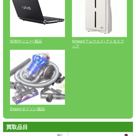
SONY(ソニー) 製品
Amway(アムウエイ) アトモスフ
ィア
Dyson(ダイソン)製品
買取品目