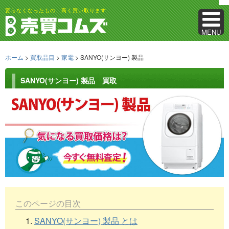
要らなくなったもの、高く買い取ります
MENU
ホーム
>
買取品目
>
家電
> SANYO(サンヨー) 製品
SANYO(サンヨー) 製品 買取
このページの目次
1.
SANYO(サンヨー) 製品 とは