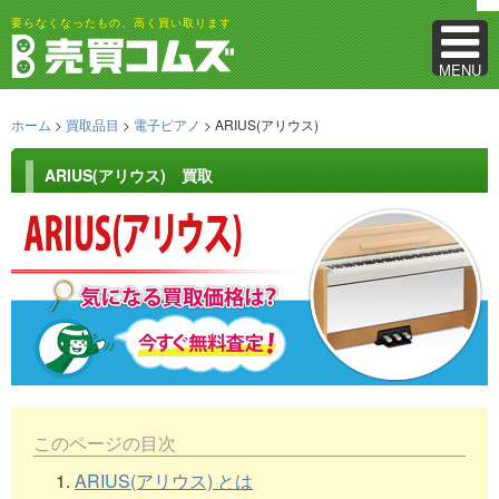
要らなくなったもの、高く買い取ります
MENU
ホーム
>
買取品目
>
電子ピアノ
> ARIUS(アリウス)
ARIUS(アリウス) 買取
このページの目次
1.
ARIUS(アリウス) とは