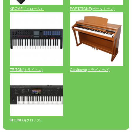
KROME（クローム）
PORTATONE(ポータトーン)
TRITON(トライトン)
Clavinova(クラビノーバ)
KRONOS(クロノス)