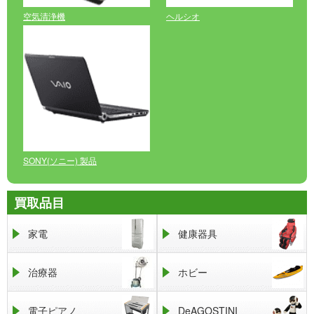
空気清浄機
ヘルシオ
SONY(ソニー) 製品
買取品目
家電
健康器具
治療器
ホビー
電子ピアノ
DeAGOSTINI