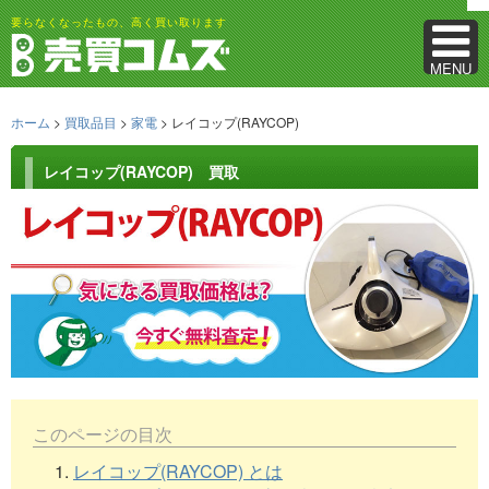
要らなくなったもの、高く買い取ります
MENU
ホーム
>
買取品目
>
家電
> レイコップ(RAYCOP)
レイコップ(RAYCOP) 買取
このページの目次
1.
レイコップ(RAYCOP) とは