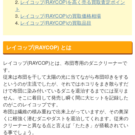
2.
レイコップ(RAYCOP)を高く売る買取査定ポイン
ト
3.
レイコップ(RAYCOP)の買取価格相場
4.
レイコップ(RAYCOP)の買取品目
レイコップ(RAYCOP) とは
レイコップ(RAYCOP)とは、布団専用のダニクリーナーで
す。
従来は布団を干して太陽の光に当てながら布団叩きをする
というのが主流でしたが、それではホコリをまき散らすだ
けで布団に染み付いているダニを退治するまでには至りま
せん。そこに着目して発売し瞬く間に大ヒットを記録した
のがこのレイコップです。
布団は繊維の積み重ねで出来上がっていますが、その奥深
くに根強く潜むダニやダストを退治してくれます。従来の
クリーナーと異なる点と言えば「たたき」が搭載されてい
る事でしょう。