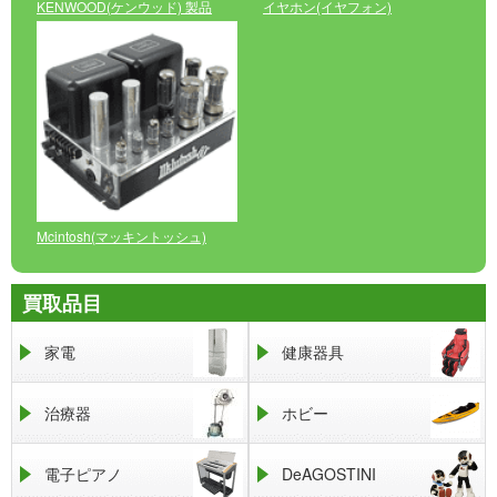
KENWOOD(ケンウッド) 製品
イヤホン(イヤフォン)
Mcintosh(マッキントッシュ)
買取品目
家電
健康器具
治療器
ホビー
電子ピアノ
DeAGOSTINI