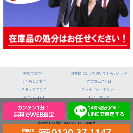
初めての方へ
お客様に知っておいてもらいたい事
よくあるご質問
売買コムズとは
スタッフブログ
プライバシーポリシー
お問い合わせ
サイトマップ
売買コムズ 〒660-0085 兵庫県尼崎市元浜町4-88
古物商登録届出 第631331400008号
｜ 酒類販売業免許 尼法第383号