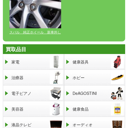
スバル 純正ホイール 新車外し
買取品目
家電
健康器具
治療器
ホビー
電子ピアノ
DeAGOSTINI
美容器
健康食品
液晶テレビ
オーディオ