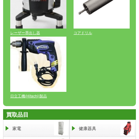
レーザー墨出し器
コアドリル
日立工機(Hitachi)製品
買取品目
家電
健康器具