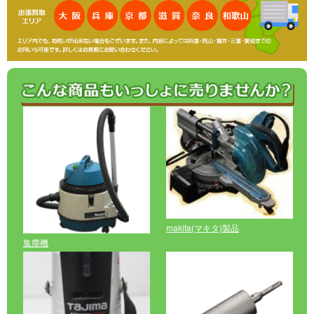
makita(マキタ)製品
集塵機