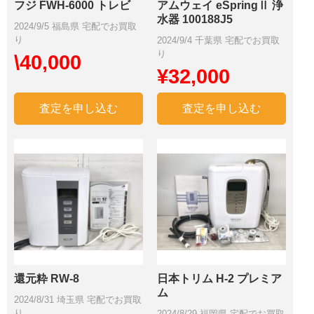
フジ FWH-6000 トレビ
アムウェイ eSpringⅡ 浄
水器 100188J5
2024/9/5 福島県 宅配でお買取
り
2024/9/4 千葉県 宅配でお買取
り
\40,000
¥32,000
査定を申し込む
査定を申し込む
還元粋 RW-8
日本トリム H-2 プレミア
ム
2024/8/31 埼玉県 宅配でお買取
り
2024/8/29 福岡県 宅配でお買取