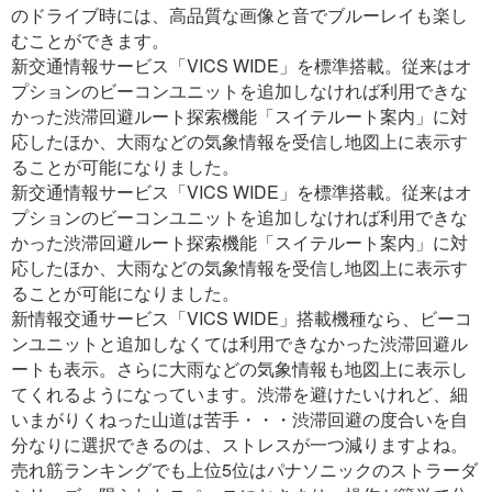
のドライブ時には、高品質な画像と音でブルーレイも楽し
むことができます。
新交通情報サービス「VICS WIDE」を標準搭載。従来はオ
プションのビーコンユニットを追加しなければ利用できな
かった渋滞回避ルート探索機能「スイテルート案内」に対
応したほか、大雨などの気象情報を受信し地図上に表示す
ることが可能になりました。
新交通情報サービス「VICS WIDE」を標準搭載。従来はオ
プションのビーコンユニットを追加しなければ利用できな
かった渋滞回避ルート探索機能「スイテルート案内」に対
応したほか、大雨などの気象情報を受信し地図上に表示す
ることが可能になりました。
新情報交通サービス「VICS WIDE」搭載機種なら、ビーコ
ンユニットと追加しなくては利用できなかった渋滞回避ル
ートも表示。さらに大雨などの気象情報も地図上に表示し
てくれるようになっています。渋滞を避けたいけれど、細
いまがりくねった山道は苦手・・・渋滞回避の度合いを自
分なりに選択できるのは、ストレスが一つ減りますよね。
売れ筋ランキングでも上位5位はパナソニックのストラーダ