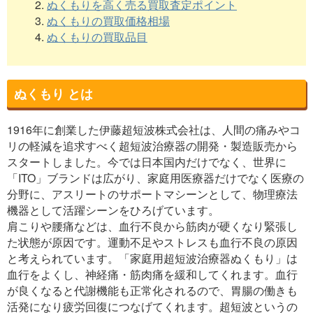
2.
ぬくもりを高く売る買取査定ポイント
3.
ぬくもりの買取価格相場
4.
ぬくもりの買取品目
ぬくもり とは
1916年に創業した伊藤超短波株式会社は、人間の痛みやコ
リの軽減を追求すべく超短波治療器の開発・製造販売から
スタートしました。今では日本国内だけでなく、世界に
「ITO」ブランドは広がり、家庭用医療器だけでなく医療の
分野に、アスリートのサポートマシーンとして、物理療法
機器として活躍シーンをひろげています。
肩こりや腰痛などは、血行不良から筋肉が硬くなり緊張し
た状態が原因です。運動不足やストレスも血行不良の原因
と考えられています。「家庭用超短波治療器ぬくもり」は
血行をよくし、神経痛・筋肉痛を緩和してくれます。血行
が良くなると代謝機能も正常化されるので、胃腸の働きも
活発になり疲労回復につなげてくれます。超短波というの