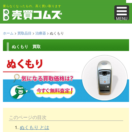
要らなくなったもの、高く買い取ります
MENU
ホーム
>
買取品目
>
治療器
> ぬくもり
ぬくもり 買取
このページの目次
1.
ぬくもり とは