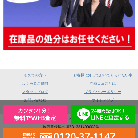
初めての方へ
お客様に知っておいてもらいたい事
よくあるご質問
売買コムズとは
スタッフブログ
プライバシーポリシー
お問い合わせ
サイトマップ
売買コムズ 〒660-0085 兵庫県尼崎市元浜町4-88
古物商登録届出 第631331400008号
｜ 酒類販売業免許 尼法第383号