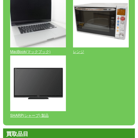
MacBook(マックブック)
レンジ
SHARP(シャープ) 製品
買取品目