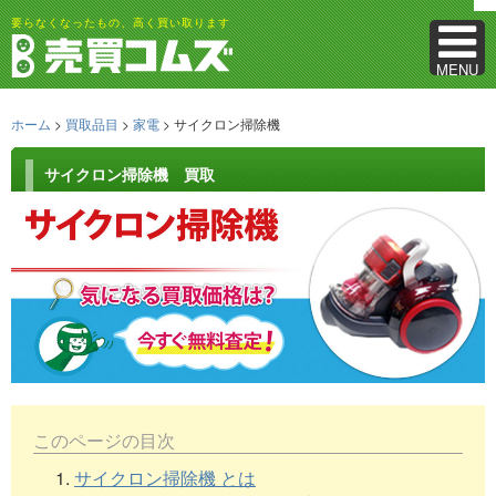
要らなくなったもの、高く買い取ります
MENU
ホーム
>
買取品目
>
家電
> サイクロン掃除機
サイクロン掃除機 買取
このページの目次
1.
サイクロン掃除機 とは