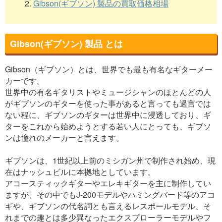
2.
Gibson(ギブソン) 製品の買取価格相場
Gibson(ギブソン) 製品 とは
Gibson（ギブソン）とは、世界でも最も有名なギターメー
カーです。
世界中の有名ギタリストやミュージシャンのほとんどの人
がギブソンのギターを使った事があると言っても過言では
ない程に、ギブソンのギターは世界中に浸透しており、ギ
ターをこれから始めようとする若い人にとっても、ギブソ
ンは憧れのメーカーと言えます。
ギブソンは、1世紀以上前のミシガン州で制作され始め、現
在はナッシュビルに本拠地としています。
アコースティックギターやエレキギターを主に制作してい
ますが、その中でもJ-200モデルやハミングバード等のアコ
ギや、ギブソンの代名詞とも言えるレスポールモデル、そ
れまでの趣とは多少異なったエクスプローラーモデルやフ