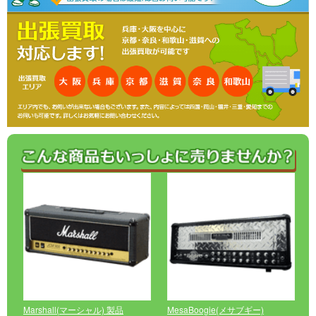
Marshall(マーシャル) 製品
MesaBoogie(メサブギー)