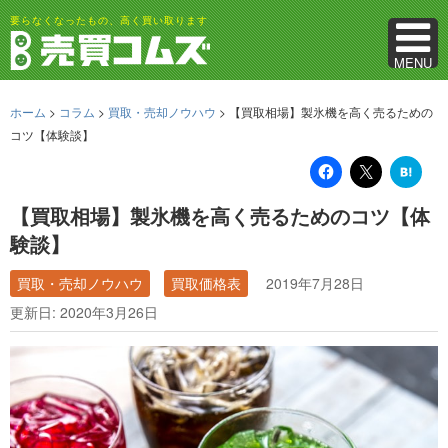
要らなくなったもの、高く買い取ります
MENU
ホーム
>
コラム
>
買取・売却ノウハウ
>
【買取相場】製氷機を高く売るための
コツ【体験談】
は
て
な
ブ
【買取相場】製氷機を高く売るためのコツ【体
ッ
ク
験談】
マ
ー
ク
買取・売却ノウハウ
買取価格表
2019年7月28日
更新日: 2020年3月26日