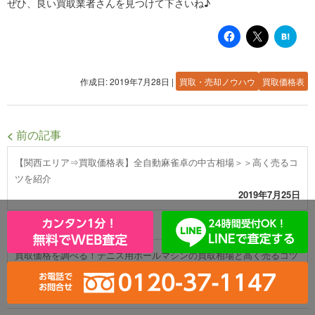
ぜひ、良い買取業者さんを見つけて下さいね♪
は
て
な
ブ
ッ
ク
作成日: 2019年7月28日
|
買取・売却ノウハウ
買取価格表
マ
ー
ク
<
前の記事
【関西エリア⇒買取価格表】全自動麻雀卓の中古相場＞＞高く売るコ
ツを紹介
2019年7月25日
>
次の記事
買取価格を調べる！テニス用ボールマシンの買取相場と高く売るコツ
2019年8月3日