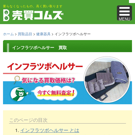
要らなくなったもの、高く買い取ります
MENU
ホーム
>
買取品目
>
健康器具
> インフラツボヘルサー
インフラツボヘルサー 買取
このページの目次
1.
インフラツボヘルサー とは