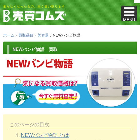
要らなくなったもの、高く買い取ります
MENU
ホーム
>
買取品目
>
美容器
> NEWバンビ物語
NEWバンビ物語 買取
このページの目次
1.
NEWバンビ物語 とは