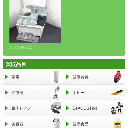
ＹＯＳＡ(ヨサ)
買取品目
家電
健康器具
治療器
ホビー
電子ピアノ
DeAGOSTINI
美容器
健康食品