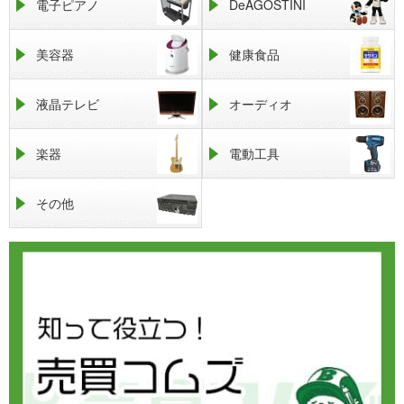
電子ピアノ
DeAGOSTINI
美容器
健康食品
液晶テレビ
オーディオ
楽器
電動工具
その他