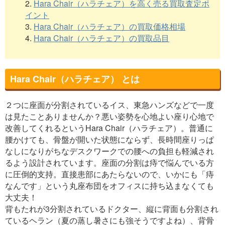
2.
Hara Chair（ハラチェア）を高く売る買取査定ポ
イント
3.
Hara Chair（ハラチェア）の買取価格相場
4.
Hara Chair（ハラチェア）の買取品目
Hara Chair（ハラチェア） とは
２つに座面が分割されているイス、東急ハンズなどで一度
は見たことありませんか？悪い姿勢を心地よい座り心地で
改善してくれるというHara Chair（ハラチェア）。普通に
腰かけても、骨盤が開いた状態にならず、長時間座りっぱ
なしになりがちなデスクワークでの腰への負担も軽減され
るよう設計されています。座面の分割は痔で悩んでいる方
に圧倒的支持。直接患部にあたらないので、いかにも「痔
なんです」という丸座布団をオフィスに持ち込まなくても
大丈夫！
背もたれが3分割されているドクター、縦に背面も分割され
ているヘラン（夏の蒸し暑さにも強そうですよね）、背骨