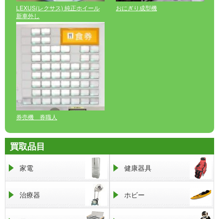
LEXUS(レクサス) 純正ホイール
おにぎり成型機
新車外し
券売機 券職人
買取品目
家電
健康器具
治療器
ホビー