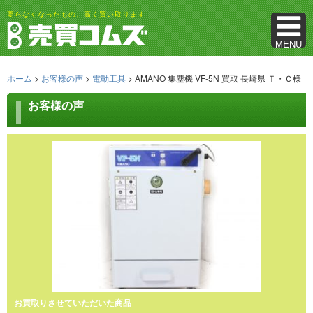
要らなくなったもの、高く買い取ります
MENU
ホーム
>
お客様の声
>
電動工具
>
AMANO 集塵機 VF-5N 買取 長崎県 Ｔ・Ｃ様
お客様の声
お買取りさせていただいた商品