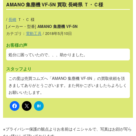
AMANO 集塵機 VF-5N 買取 長崎県 Ｔ・Ｃ様
/
長崎
Ｔ・Ｃ 様
[メーカー・型番]
AMANO 集塵機 VF-5N
カテゴリ：
電動工具
/ 2018年5月10日
お客様の声
処分に困っていたので、、、助かりました。
スタッフより
この度は売買コムズへ「AMANO 集塵機 VF-5N 」の買取依頼を頂
きましてありがとうございます。また何かございましたらよろしく
お願いいたします。
は
て
な
ブ
ッ
ク
※プライバシー保護の観点よりお名前はイニシャルで、写真はお顔が写ら
マ
ー
ない様にして頂いております