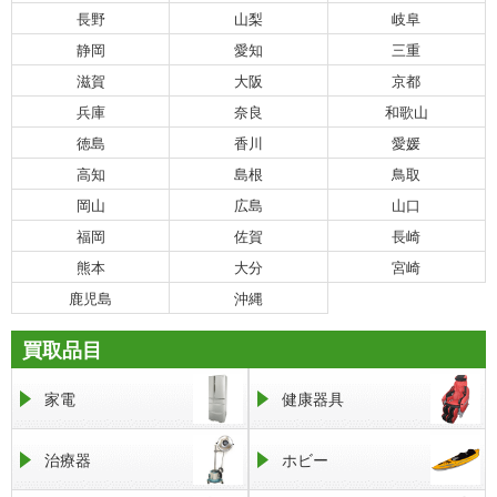
長野
山梨
岐阜
静岡
愛知
三重
滋賀
大阪
京都
兵庫
奈良
和歌山
徳島
香川
愛媛
高知
島根
鳥取
岡山
広島
山口
福岡
佐賀
長崎
熊本
大分
宮崎
鹿児島
沖縄
買取品目
家電
健康器具
治療器
ホビー