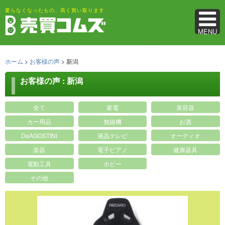
要らなくなったもの、高く買い取ります
MENU
ホーム
>
お客様の声
>
新潟
お客様の声 : 新潟
全て
家電
美容器
カー用品
無線機
お酒
DeAGOSTINI
液晶テレビ
オーディオ
楽器
電子ピアノ
健康器具
電動工具
ホビー
その他