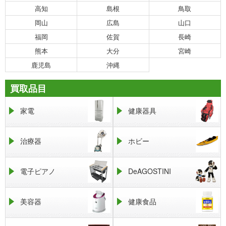
高知
島根
鳥取
岡山
広島
山口
福岡
佐賀
長崎
熊本
大分
宮崎
鹿児島
沖縄
買取品目
家電
健康器具
治療器
ホビー
電子ピアノ
DeAGOSTINI
美容器
健康食品