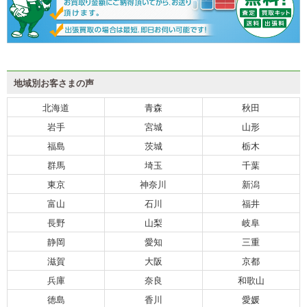
地域別お客さまの声
北海道
青森
秋田
岩手
宮城
山形
福島
茨城
栃木
群馬
埼玉
千葉
東京
神奈川
新潟
富山
石川
福井
長野
山梨
岐阜
静岡
愛知
三重
滋賀
大阪
京都
兵庫
奈良
和歌山
徳島
香川
愛媛