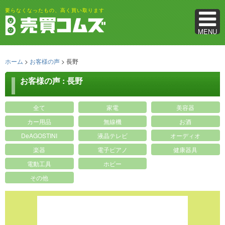
要らなくなったもの、高く買い取ります
MENU
ホーム
>
お客様の声
>
長野
お客様の声 : 長野
全て
家電
美容器
カー用品
無線機
お酒
DeAGOSTINI
液晶テレビ
オーディオ
楽器
電子ピアノ
健康器具
電動工具
ホビー
その他