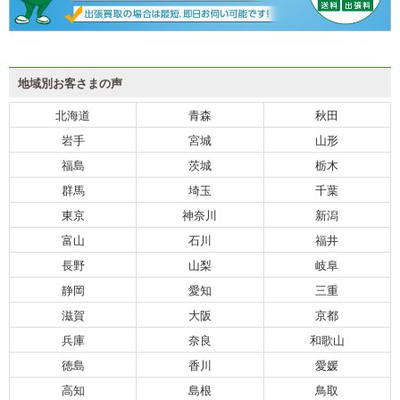
地域別お客さまの声
北海道
青森
秋田
岩手
宮城
山形
福島
茨城
栃木
群馬
埼玉
千葉
東京
神奈川
新潟
富山
石川
福井
長野
山梨
岐阜
静岡
愛知
三重
滋賀
大阪
京都
兵庫
奈良
和歌山
徳島
香川
愛媛
高知
島根
鳥取