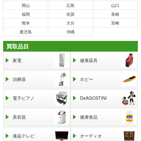
岡山
広島
山口
福岡
佐賀
長崎
熊本
大分
宮崎
鹿児島
沖縄
買取品目
家電
健康器具
治療器
ホビー
電子ピアノ
DeAGOSTINI
美容器
健康食品
液晶テレビ
オーディオ