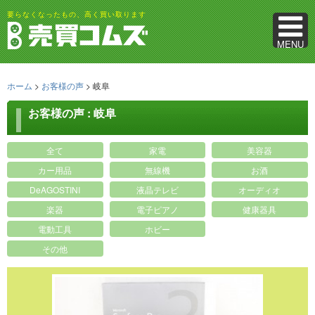
要らなくなったもの、高く買い取ります
MENU
ホーム
>
お客様の声
>
岐阜
お客様の声 : 岐阜
全て
家電
美容器
カー用品
無線機
お酒
DeAGOSTINI
液晶テレビ
オーディオ
楽器
電子ピアノ
健康器具
電動工具
ホビー
その他