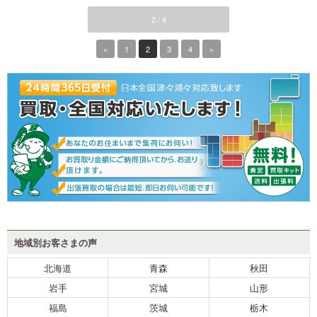
2 / 4
«
1
2
3
4
»
地域別お客さまの声
北海道
青森
秋田
岩手
宮城
山形
福島
茨城
栃木