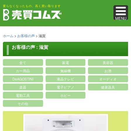
要らなくなったもの、高く買い取ります
MENU
ホーム
>
お客様の声
>
滋賀
お客様の声 : 滋賀
全て
家電
美容器
カー用品
無線機
お酒
DeAGOSTINI
液晶テレビ
オーディオ
楽器
電子ピアノ
健康器具
電動工具
ホビー
その他