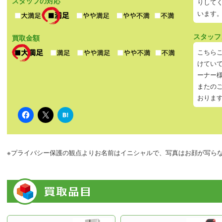
スタッフの対応
りして
います
スタッフ
買取金額
こちら
けてい
ーナー
またの
おりま
は
て
な
ブ
ッ
ク
※プライバシー保護の観点よりお名前はイニシャルで、写真はお顔が写ら
マ
ー
ク