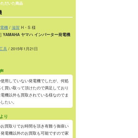
いただいた商品
機
電機
/
滋賀
H・S 様
]
YAMAHA ヤマハ インバーター発電機
工具
/ 2015年1月21日
声
か使用していない発電機でしたが、何処
高く買い取って頂けたので満足しており
発電機以外も買取されている様なのでま
いしたい。
より
のお買取りでお時間を頂き有難う御座い
。発電機以外のお買取も可能ですので家