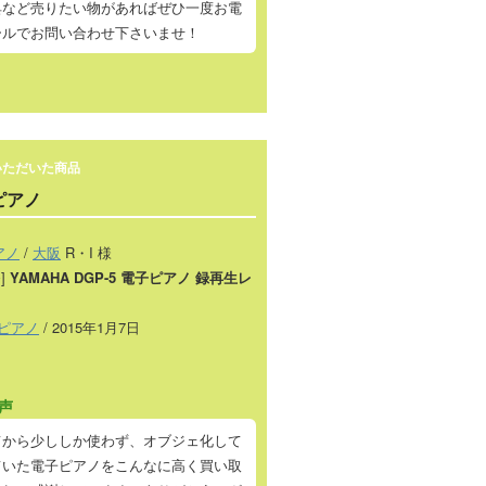
具など売りたい物があればぜひ一度お電
ールでお問い合わせ下さいませ！
いただいた商品
ピアノ
アノ
/
大阪
R・I 様
]
YAMAHA DGP-5 電子ピアノ 録再生レ
ピアノ
/ 2015年1月7日
声
てから少ししか使わず、オブジェ化して
ていた電子ピアノをこんなに高く買い取