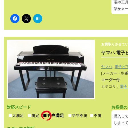
電や工
話かメ
は
て
な
ブ
ッ
ク
マ
ー
お買取りさせて
ク
ヤマハ 電子
ヤマハ
,
電子ピ
[メーカー・型番
コーダー付
カテゴリ：
電子
対応スピード
お客様の
購入し
しまっ