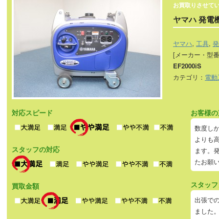
お買取りさせて
ヤマハ 発電
ヤマハ
,
工具
,
発
[メーカー・型番
EF2000iS
カテゴリ：
電動
対応スピード
お客様の
数度し
よりも
スタッフの対応
ます。
たお願
スタッフ
買取金額
出張で
ました