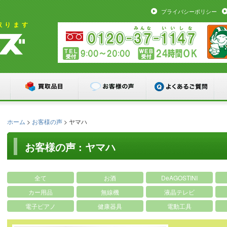
プライバシーポリシー
取ります
ホーム
>
お客様の声
>
ヤマハ
お客様の声 : ヤマハ
全て
お酒
DeAGOSTINI
カー用品
無線機
液晶テレビ
電子ピアノ
健康器具
電動工具