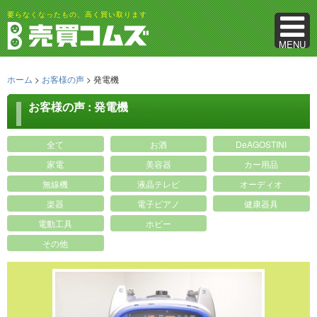
要らなくなったもの、高く買い取ります
MENU
ホーム
>
お客様の声
>
発電機
お客様の声 : 発電機
全て
お酒
DeAGOSTINI
家電
美容器
カー用品
無線機
液晶テレビ
オーディオ
楽器
電子ピアノ
健康器具
電動工具
ホビー
その他