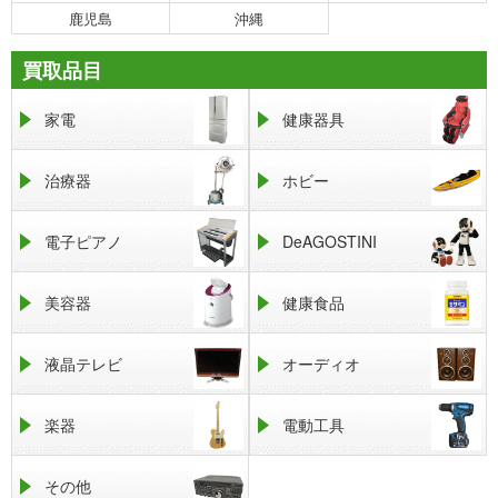
鹿児島
沖縄
買取品目
家電
健康器具
治療器
ホビー
電子ピアノ
DeAGOSTINI
美容器
健康食品
液晶テレビ
オーディオ
楽器
電動工具
その他