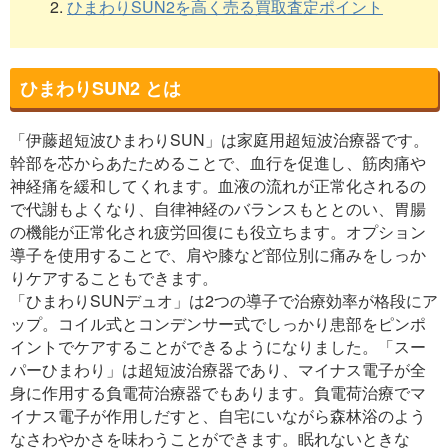
2.
ひまわりSUN2を高く売る買取査定ポイント
ひまわりSUN2 とは
「伊藤超短波ひまわりSUN」は家庭用超短波治療器です。
幹部を芯からあたためることで、血行を促進し、筋肉痛や
神経痛を緩和してくれます。血液の流れが正常化されるの
で代謝もよくなり、自律神経のバランスもととのい、胃腸
の機能が正常化され疲労回復にも役立ちます。オプション
導子を使用することで、肩や膝など部位別に痛みをしっか
りケアすることもできます。
「ひまわりSUNデュオ」は2つの導子で治療効率が格段にア
ップ。コイル式とコンデンサー式でしっかり患部をピンポ
イントでケアすることができるようになりました。「スー
パーひまわり」は超短波治療器であり、マイナス電子が全
身に作用する負電荷治療器でもあります。負電荷治療でマ
イナス電子が作用しだすと、自宅にいながら森林浴のよう
なさわやかさを味わうことができます。眠れないときな