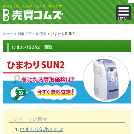
要らなくなったもの、高く買い取ります
MENU
ホーム
>
買取品目
>
治療器
> ひまわりSUN2
ひまわりSUN2 買取
このページの目次
1.
ひまわりSUN2 とは