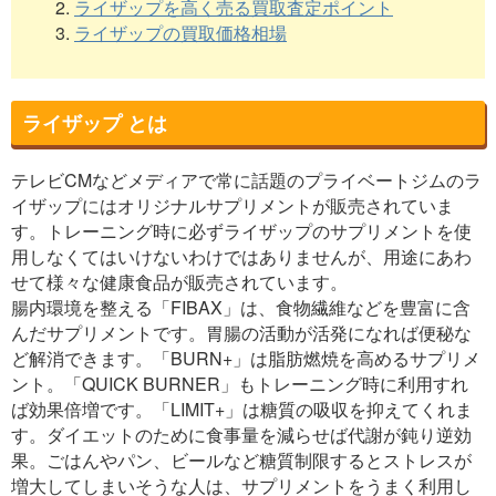
2.
ライザップを高く売る買取査定ポイント
3.
ライザップの買取価格相場
ライザップ とは
テレビCMなどメディアで常に話題のプライベートジムのラ
イザップにはオリジナルサプリメントが販売されていま
す。トレーニング時に必ずライザップのサプリメントを使
用しなくてはいけないわけではありませんが、用途にあわ
せて様々な健康食品が販売されています。
腸内環境を整える「FIBAX」は、食物繊維などを豊富に含
んだサプリメントです。胃腸の活動が活発になれば便秘な
ど解消できます。「BURN+」は脂肪燃焼を高めるサプリメ
ント。「QUICK BURNER」もトレーニング時に利用すれ
ば効果倍増です。「LIMIT+」は糖質の吸収を抑えてくれま
す。ダイエットのために食事量を減らせば代謝が鈍り逆効
果。ごはんやパン、ビールなど糖質制限するとストレスが
増大してしまいそうな人は、サプリメントをうまく利用し