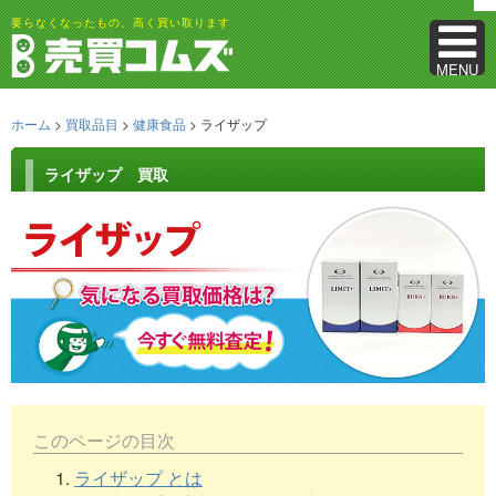
要らなくなったもの、高く買い取ります
MENU
ホーム
>
買取品目
>
健康食品
> ライザップ
ライザップ 買取
このページの目次
1.
ライザップ とは