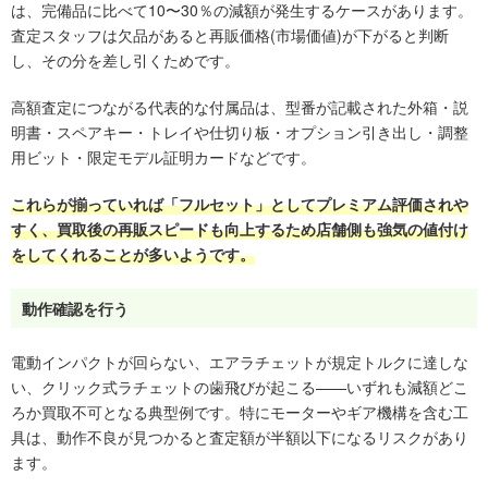
は、完備品に比べて10〜30％の減額が発生するケースがあります。
査定スタッフは欠品があると再販価格(市場価値)が下がると判断
し、その分を差し引くためです。
高額査定につながる代表的な付属品は、型番が記載された外箱・説
明書・スペアキー・トレイや仕切り板・オプション引き出し・調整
用ビット・限定モデル証明カードなどです。
これらが揃っていれば「フルセット」としてプレミアム評価されや
すく、買取後の再販スピードも向上するため店舗側も強気の値付け
をしてくれることが多いようです。
動作確認を行う
電動インパクトが回らない、エアラチェットが規定トルクに達しな
い、クリック式ラチェットの歯飛びが起こる——いずれも減額どこ
ろか買取不可となる典型例です。特にモーターやギア機構を含む工
具は、動作不良が見つかると査定額が半額以下になるリスクがあり
ます。