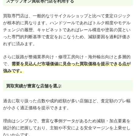
スナップオン買取専門店を利用する
買取専門店は、一般的なリサイクルショップと比べて査定ロジック
が根本的に異なります。ハンドツールであればトルク精度やモデル
チェンジの履歴、キャビネットであればレール構造や塗装の質とい
った専門的判断基準で査定をおこなうため、減額要因を過剰評価さ
れずに済みます。
さらに販路が整備業界向け・修理工房向け・海外輸出向けと多層的
で、
需要を見込んだ市場価値に見合った買取価格を提示できる点が
強みです。
買取実績が豊富な店舗を選ぶ
過去に取り扱った点数や成約総額が多い店舗ほど、査定額のブレ幅
が小さく適正価格を提示できます。
理由はシンプルで、豊富な事例データがあるため減額・加点要素を
統計的に把握しており、主観や不安による安全マージンを上乗せし
ないからです。