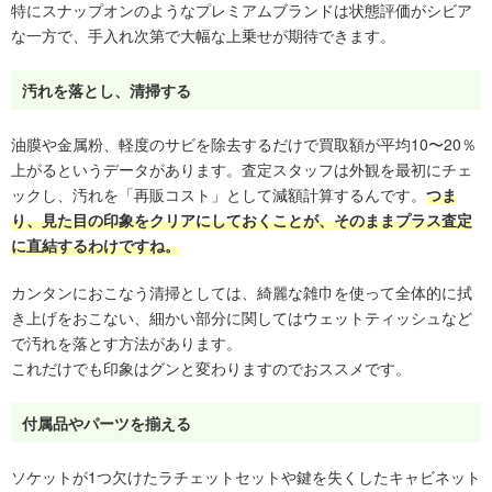
特にスナップオンのようなプレミアムブランドは状態評価がシビア
な一方で、手入れ次第で大幅な上乗せが期待できます。
汚れを落とし、清掃する
油膜や金属粉、軽度のサビを除去するだけで買取額が平均10〜20％
上がるというデータがあります。査定スタッフは外観を最初にチェ
ックし、汚れを「再販コスト」として減額計算するんです。
つま
り、見た目の印象をクリアにしておくことが、そのままプラス査定
に直結するわけですね。
カンタンにおこなう清掃としては、綺麗な雑巾を使って全体的に拭
き上げをおこない、細かい部分に関してはウェットティッシュなど
で汚れを落とす方法があります。
これだけでも印象はグンと変わりますのでおススメです。
付属品やパーツを揃える
ソケットが1つ欠けたラチェットセットや鍵を失くしたキャビネット