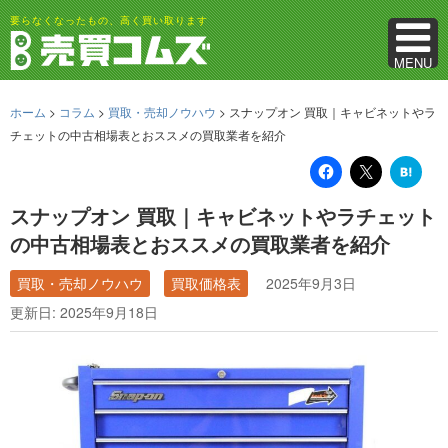
要らなくなったもの、高く買い取ります
MENU
ホーム
>
コラム
>
買取・売却ノウハウ
>
スナップオン 買取｜キャビネットやラ
チェットの中古相場表とおススメの買取業者を紹介
は
て
な
ブ
スナップオン 買取｜キャビネットやラチェット
ッ
ク
の中古相場表とおススメの買取業者を紹介
マ
ー
ク
買取・売却ノウハウ
買取価格表
2025年9月3日
更新日: 2025年9月18日