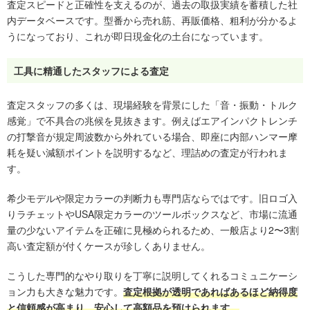
査定スピードと正確性を支えるのが、過去の取扱実績を蓄積した社
内データベースです。型番から売れ筋、再販価格、粗利が分かるよ
うになっており、これが即日現金化の土台になっています。
工具に精通したスタッフによる査定
査定スタッフの多くは、現場経験を背景にした「音・振動・トルク
感覚」で不具合の兆候を見抜きます。例えばエアインパクトレンチ
の打撃音が規定周波数から外れている場合、即座に内部ハンマー摩
耗を疑い減額ポイントを説明するなど、理詰めの査定が行われま
す。
希少モデルや限定カラーの判断力も専門店ならではです。旧ロゴ入
りラチェットやUSA限定カラーのツールボックスなど、市場に流通
量の少ないアイテムを正確に見極められるため、一般店より2〜3割
高い査定額が付くケースが珍しくありません。
こうした専門的なやり取りを丁寧に説明してくれるコミュニケーシ
ョン力も大きな魅力です。
査定根拠が透明であればあるほど納得度
と信頼感が高まり、安心して高額品を預けられます。