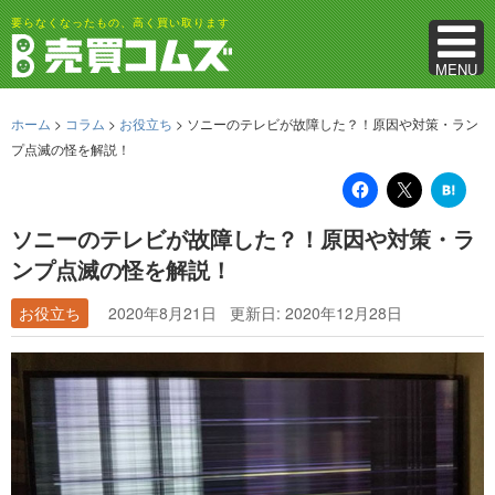
要らなくなったもの、高く買い取ります
MENU
ホーム
>
コラム
>
お役立ち
>
ソニーのテレビが故障した？！原因や対策・ラン
プ点滅の怪を解説！
は
て
な
ブ
ソニーのテレビが故障した？！原因や対策・ラ
ッ
ク
ンプ点滅の怪を解説！
マ
ー
ク
お役立ち
2020年8月21日
更新日: 2020年12月28日